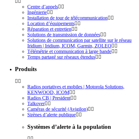
Centre d’appels
Ingénierie
Installation de tour de télécommunication
Location d’équipements
Réparation et entretien
Solutions de transmission de données
Solutions de communication par satellite sur le réseau
Iridium | Iridium, ICOM, Garmin, ZOLEO
Télémétrie et communication à large bande
Temps partagé sur réseaux étendus
Produits
Radios portatives et mobiles | Motorola Solutions,
KENWOOD, ICOM
Radios CB | President
Talkover
Caméras de sécurité (Avigilon)
Sirènes d’alerte publique
Systèmes d’alerte à la population