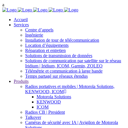
Accueil
Services
Centre d’appels
Ingénierie
Installation de tour de télécommunication
Location d’équipements
Réparation et entretien
Solutions de transmission de données
Solutions de communication par satellite sur le réseau
Iridium | Iridium, ICOM, Garmin, ZOLEO
Télémétrie et communication à large bande
Temps partagé sur réseaux étendus
Produits
Radios portatives et mobiles | Motorola Solutions,
KENWOOD, ICOM
Motorola Solutions
KENWOOD
ICOM
Radios CB | President
Talkover
Caméras de sécurité avec IA | Avigilon de Motorola
Solutions