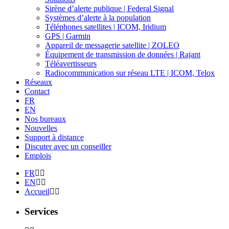
Sirène d’alerte publique | Federal Signal
Systèmes d’alerte à la population
Téléphones satellites | ICOM, Iridium
GPS | Garmin
Appareil de messagerie satellite | ZOLEO
Équipement de transmission de données | Rajant
Téléavertisseurs
Radiocommunication sur réseau LTE | ICOM, Telox
Réseaux
Contact
FR
EN
Nos bureaux
Nouvelles
Support à distance
Discuter avec un conseiller
Emplois
FR
EN
Accueil
Services