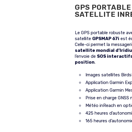
GPS PORTABLE
SATELLITE IN
Le GPS portable robuste a
satellite
GPSMAP 67i
est é
Celle-ci permet la messageri
satellite mondial d’Irid
l’envoie de
S
OS interactif
position
.
Images satellites Bird
Application Garmin Exp
Application Garmin Me
Prise en charge GNSS 
Météo inReach en opt
425 heures d’autonomi
165 heures d’autonomie